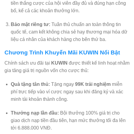
tiền thắng cược của hội viên đầy đủ và đúng hạn công
bố, kể cả các khoản thưởng lớn.
Bảo mật riêng tư:
Tuân thủ chuẩn an toàn thông tin
quốc tế, cam kết không chia sẻ hay thương mại hóa dữ
liệu cá nhân của khách hàng cho bên thứ ba.
Chương Trình Khuyến Mãi KUWIN Nổi Bật
Chính sách ưu đãi tại
KUWIN
được thiết kế linh hoạt nhằm
gia tăng giá trị nguồn vốn cho cược thủ:
Quà tặng tân thủ:
Tặng ngay
99K trải nghiệm
miễn
phí trực tiếp vào ví cược ngay sau khi đăng ký và xác
minh tài khoản thành công.
Thưởng nạp lần đầu:
Bội thưởng 100% giá trị cho
giao dịch nạp tiền đầu tiên, hạn mức thưởng tối đa lên
tới 6.888.000 VNĐ.