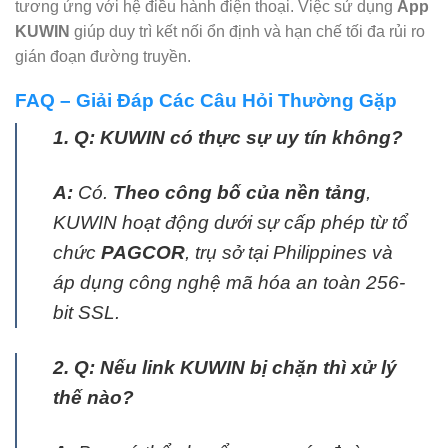
tương ứng với hệ điều hành điện thoại. Việc sử dụng
App
KUWIN
giúp duy trì kết nối ổn định và hạn chế tối đa rủi ro
gián đoạn đường truyền.
FAQ – Giải Đáp Các Câu Hỏi Thường Gặp
1. Q: KUWIN có thực sự uy tín không?
A:
Có.
Theo công bố của nền tảng
,
KUWIN hoạt động dưới sự cấp phép từ tổ
chức
PAGCOR
, trụ sở tại Philippines và
áp dụng công nghệ mã hóa an toàn 256-
bit SSL.
2. Q: Nếu link KUWIN bị chặn thì xử lý
thế nào?