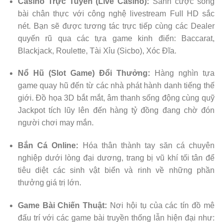
Casino Trực Tuyến (Live Casino):
Sảnh cược sòng
bài chân thực với công nghệ livestream Full HD sắc
nét. Bạn sẽ được tương tác trực tiếp cùng các Dealer
quyến rũ qua các tựa game kinh điển: Baccarat,
Blackjack, Roulette, Tài Xỉu (Sicbo), Xóc Đĩa.
Nổ Hũ (Slot Game) Đổi Thưởng:
Hàng nghìn tựa
game quay hũ đến từ các nhà phát hành danh tiếng thế
giới. Đồ họa 3D bắt mắt, âm thanh sống động cùng quỹ
Jackpot tích lũy lên đến hàng tỷ đồng đang chờ đón
người chơi may mắn.
Bắn Cá Online:
Hóa thân thành tay săn cá chuyên
nghiệp dưới lòng đại dương, trang bị vũ khí tối tân để
tiêu diệt các sinh vật biển và rinh về những phần
thưởng giá trị lớn.
Game Bài Chiến Thuật:
Nơi hội tụ của các tín đồ mê
đấu trí với các game bài truyền thống lẫn hiện đại như: