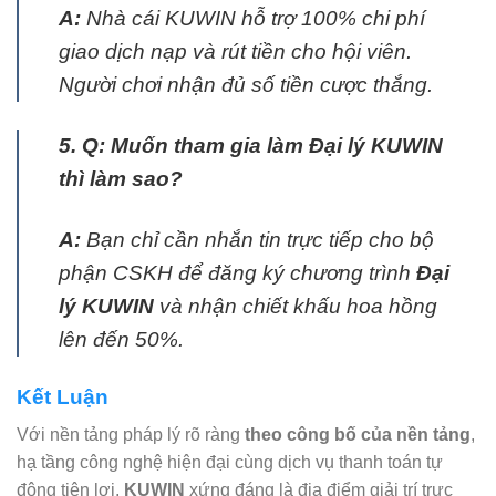
A:
Nhà cái KUWIN hỗ trợ 100% chi phí
giao dịch nạp và rút tiền cho hội viên.
Người chơi nhận đủ số tiền cược thắng.
5. Q: Muốn tham gia làm Đại lý KUWIN
thì làm sao?
A:
Bạn chỉ cần nhắn tin trực tiếp cho bộ
phận CSKH để đăng ký chương trình
Đại
lý KUWIN
và nhận chiết khấu hoa hồng
lên đến 50%.
Kết Luận
Với nền tảng pháp lý rõ ràng
theo công bố của nền tảng
,
hạ tầng công nghệ hiện đại cùng dịch vụ thanh toán tự
động tiện lợi,
KUWIN
xứng đáng là địa điểm giải trí trực