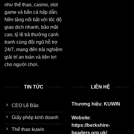
như thể thao, casino, slot
game và bắn cá hấp dẫn.
Nền tảng nổi bật với tốc độ
giao dịch nhanh, bảo mật
cao, tỷ lệ trả thưởng cạnh
tranh cùng đội ngũ hỗ trợ
24/7, mang đến trải nghiệm
giải trí an toàn và tiện lợi
cho người chơi.
TIN TỨC
LIÊN HỆ
Thương hiệu
:
KUWIN
CEO Lê Bảo
Giấy phép kinh doanh
Website
:
https://berkshire-
Thể thao kuwin
beaders.org.uk/