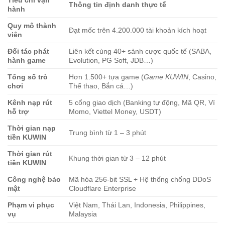
Tiêu chí vận
Thông tin định danh thực tế
hành
Quy mô thành
Đạt mốc trên 4.200.000 tài khoản kích hoạt
viên
Đối tác phát
Liên kết cùng 40+ sảnh cược quốc tế (SABA,
hành game
Evolution, PG Soft, JDB…)
Tổng số trò
Hơn 1.500+ tựa game (
Game KUWIN
, Casino,
chơi
Thể thao, Bắn cá…)
Kênh nạp rút
5 cổng giao dịch (Banking tự động, Mã QR, Ví
hỗ trợ
Momo, Viettel Money, USDT)
Thời gian nạp
Trung bình từ 1 – 3 phút
tiền KUWIN
Thời gian rút
Khung thời gian từ 3 – 12 phút
tiền KUWIN
Công nghệ bảo
Mã hóa 256-bit SSL + Hệ thống chống DDoS
mật
Cloudflare Enterprise
Phạm vi phục
Việt Nam, Thái Lan, Indonesia, Philippines,
vụ
Malaysia