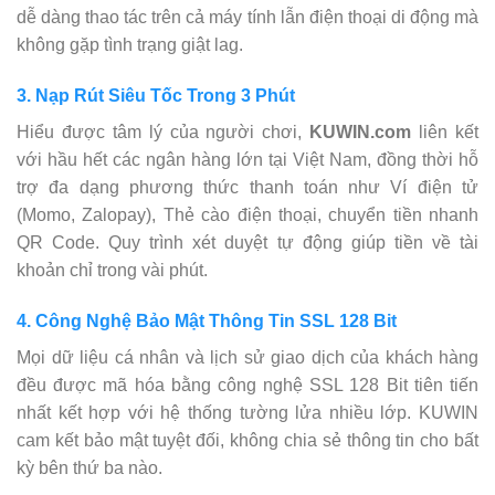
dễ dàng thao tác trên cả máy tính lẫn điện thoại di động mà
không gặp tình trạng giật lag.
3. Nạp Rút Siêu Tốc Trong 3 Phút
Hiểu được tâm lý của người chơi,
KUWIN.com
liên kết
với hầu hết các ngân hàng lớn tại Việt Nam, đồng thời hỗ
trợ đa dạng phương thức thanh toán như Ví điện tử
(Momo, Zalopay), Thẻ cào điện thoại, chuyển tiền nhanh
QR Code. Quy trình xét duyệt tự động giúp tiền về tài
khoản chỉ trong vài phút.
4. Công Nghệ Bảo Mật Thông Tin SSL 128 Bit
Mọi dữ liệu cá nhân và lịch sử giao dịch của khách hàng
đều được mã hóa bằng công nghệ SSL 128 Bit tiên tiến
nhất kết hợp với hệ thống tường lửa nhiều lớp. KUWIN
cam kết bảo mật tuyệt đối, không chia sẻ thông tin cho bất
kỳ bên thứ ba nào.